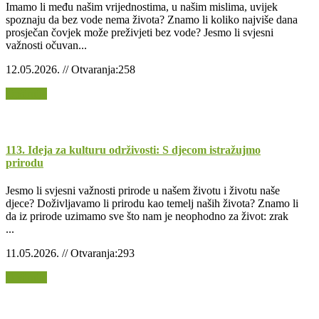
Imamo li među našim vrijednostima, u našim mislima, uvijek
spoznaju da bez vode nema života? Znamo li koliko najviše dana
prosječan čovjek može preživjeti bez vode? Jesmo li svjesni
važnosti očuvan...
12.05.2026. // Otvaranja:258
Opširnije
113. Ideja za kulturu održivosti: S djecom istražujmo
prirodu
Jesmo li svjesni važnosti prirode u našem životu i životu naše
djece? Doživljavamo li prirodu kao temelj naših života? Znamo li
da iz prirode uzimamo sve što nam je neophodno za život: zrak
...
11.05.2026. // Otvaranja:293
Opširnije