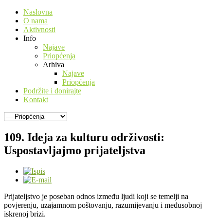
Naslovna
O nama
Aktivnosti
Info
Najave
Priopćenja
Arhiva
Najave
Priopćenja
Podržite i donirajte
Kontakt
109. Ideja za kulturu održivosti:
Uspostavljajmo prijateljstva
Prijateljstvo je poseban odnos između ljudi koji se temelji na
povjerenju, uzajamnom poštovanju, razumijevanju i međusobnoj
iskrenoj brizi.