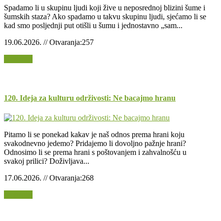
Spadamo li u skupinu ljudi koji žive u neposrednoj blizini šume i
šumskih staza? Ako spadamo u takvu skupinu ljudi, sjećamo li se
kad smo posljednji put otišli u šumu i jednostavno „sam...
19.06.2026. // Otvaranja:257
Opširnije
120. Ideja za kulturu održivosti: Ne bacajmo hranu
Pitamo li se ponekad kakav je naš odnos prema hrani koju
svakodnevno jedemo? Pridajemo li dovoljno pažnje hrani?
Odnosimo li se prema hrani s poštovanjem i zahvalnošću u
svakoj prilici? Doživljava...
17.06.2026. // Otvaranja:268
Opširnije