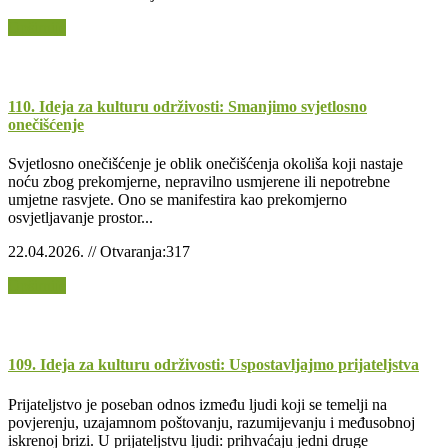
Opširnije
110. Ideja za kulturu održivosti: Smanjimo svjetlosno
onečišćenje
Svjetlosno onečišćenje je oblik onečišćenja okoliša koji nastaje
noću zbog prekomjerne, nepravilno usmjerene ili nepotrebne
umjetne rasvjete. Ono se manifestira kao prekomjerno
osvjetljavanje prostor...
22.04.2026. // Otvaranja:317
Opširnije
109. Ideja za kulturu održivosti: Uspostavljajmo prijateljstva
Prijateljstvo je poseban odnos između ljudi koji se temelji na
povjerenju, uzajamnom poštovanju, razumijevanju i međusobnoj
iskrenoj brizi. U prijateljstvu ljudi: prihvaćaju jedni druge