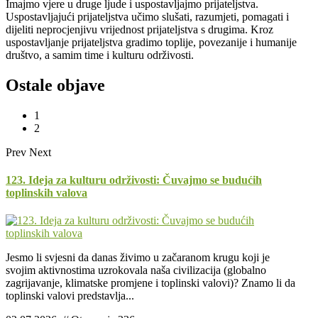
Imajmo vjere u druge ljude i uspostavljajmo prijateljstva.
Uspostavljajući prijateljstva učimo slušati, razumjeti, pomagati i
dijeliti neprocjenjivu vrijednost prijateljstva s drugima. Kroz
uspostavljanje prijateljstva gradimo toplije, povezanije i humanije
društvo, a samim time i kulturu održivosti.
Ostale objave
1
2
Prev
Next
123. Ideja za kulturu održivosti: Čuvajmo se budućih
toplinskih valova
Jesmo li svjesni da danas živimo u začaranom krugu koji je
svojim aktivnostima uzrokovala naša civilizacija (globalno
zagrijavanje, klimatske promjene i toplinski valovi)? Znamo li da
toplinski valovi predstavlja...