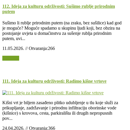
112. Ideja za kulturu održivosti: Sušimo rublje prirodnim
putem
Sušimo li rublje prirodnim putem (na zraku, bez sušilice) kad god
je moguće? Moguće spadamo u skupinu ljudi koji, bez obzira na
postojanje uvjeta u domaćinstvu za sušenje rublja prirodnim
putem, uvi...
11.05.2026. // Otvaranja:266
Opširnije
111. Ideja za kulturu održivosti: Radimo kišne vrtove
Kišni vrt je biljem zasađeno plitko udubljenje u tlu koje služi za
prikupljanje, zadržavanje i prirodnu infiltraciju oborinske vode
(kišnice) s krovova, cesta, parkirališta ili drugih nepropusnih
pov...
24.04.2026. // Otvaranja:366