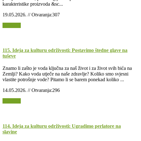
karakteristike proizvoda &sc...
19.05.2026. // Otvaranja:307
Opširnije
115. Ideja za kulturu održivosti: Postavimo štedne glave na
tuševe
Znamo li zašto je voda ključna za naš život i za život svih bića na
Zemlji? Kako voda utječe na naše zdravlje? Koliko smo svjesni
vlastite potrošnje vode? Pitamo li se barem ponekad koliko ...
14.05.2026. // Otvaranja:296
Opširnije
114. Ideja za kulturu održivosti: Ugradimo perlatore na
slavine