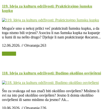
119. Ideja za kulturu održivosti: Prakticirajmo šumsku
kupku
Moguće smo u nekoj prilici već prakticirali šumsku kupku, a da
toga nismo bili svjesni? Asocira li nas šumska kupka na kupanje
u šumi ili na nešto drugo? Djeluje li nam prakticiranje &scaron...
12.06.2026. // Otvaranja:263
Opširnije
118. Ideja za kulturu održivosti: Budimo okolišno osviješteni
Što za svakoga od nas znači biti okolišno osviješten? Mislimo li
svi na isto pod okolišno osviješten? Jesmo li doista okolišno
osviješteni ili samo mislimo da jesmo? Ak...
10.06.2026. // Otvaranja:226