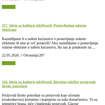
Opširnije
117. Ideja za kulturu održivosti: Postavljajmo solarne
elektrane
Razmišljamo li u našem kućanstvu o postavljanju solarne
elektrane ili smo je već postavili? Ako razmišljamo o postavljanju
solarne elektrane u našem kućanstvu, što nas je potaknulo na ...
22.05.2026. // Otvaranja:287
Opširnije
116. Ideja za kulturu održivosti: Birajmo održive proizvode
široke potrošnje
Proizvodi široke potrošnje su proizvodi koje učestalo
(svakodnevno) koristimo i kupujemo za naša domaćinstva. To su
primjerice hrana, piće i higijenski proizvodi. Glavne