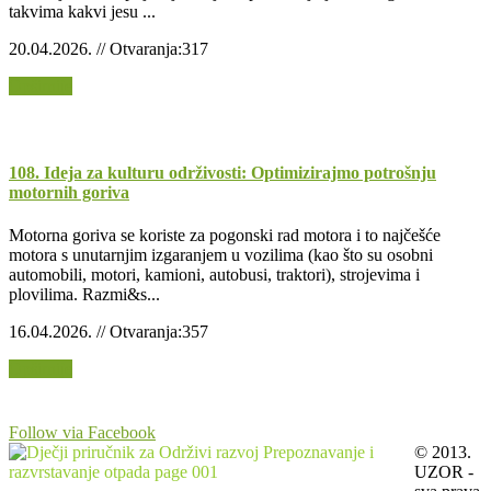
takvima kakvi jesu ...
20.04.2026. // Otvaranja:317
Opširnije
108. Ideja za kulturu održivosti: Optimizirajmo potrošnju
motornih goriva
Motorna goriva se koriste za pogonski rad motora i to najčešće
motora s unutarnjim izgaranjem u vozilima (kao što su osobni
automobili, motori, kamioni, autobusi, traktori), strojevima i
plovilima. Razmi&s...
16.04.2026. // Otvaranja:357
Opširnije
Follow via Facebook
© 2013.
UZOR -