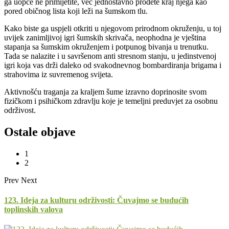
ga uopće ne primijetite, već jednostavno prođete kraj njega kao
pored običnog lista koji leži na šumskom tlu.
Kako biste ga uspjeli otkriti u njegovom prirodnom okruženju, u toj
uvijek zanimljivoj igri šumskih skrivača, neophodna je vještina
stapanja sa šumskim okruženjem i potpunog bivanja u trenutku.
Tada se nalazite i u savršenom anti stresnom stanju, u jedinstvenoj
igri koja vas drži daleko od svakodnevnog bombardiranja brigama i
strahovima iz suvremenog svijeta.
Aktivnošću traganja za kraljem šume izravno doprinosite svom
fizičkom i psihičkom zdravlju koje je temeljni preduvjet za osobnu
održivost.
Ostale objave
1
2
Prev
Next
123. Ideja za kulturu održivosti: Čuvajmo se budućih
toplinskih valova