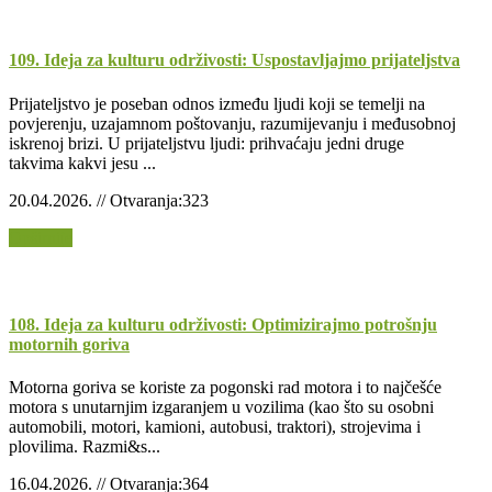
109. Ideja za kulturu održivosti: Uspostavljajmo prijateljstva
Prijateljstvo je poseban odnos između ljudi koji se temelji na
povjerenju, uzajamnom poštovanju, razumijevanju i međusobnoj
iskrenoj brizi. U prijateljstvu ljudi: prihvaćaju jedni druge
takvima kakvi jesu ...
20.04.2026. // Otvaranja:323
Opširnije
108. Ideja za kulturu održivosti: Optimizirajmo potrošnju
motornih goriva
Motorna goriva se koriste za pogonski rad motora i to najčešće
motora s unutarnjim izgaranjem u vozilima (kao što su osobni
automobili, motori, kamioni, autobusi, traktori), strojevima i
plovilima. Razmi&s...
16.04.2026. // Otvaranja:364