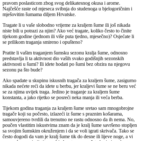
pravom poslasticom zbog svog delikatesnog okusa i arome.
Najčešće raste od mjeseca svibnja do studenoga u bjelogoričnim i
mješovitim šumama diljem Hrvatske.
Tragate li u vaše slobodno vrijeme za kraljem šume ili još nikada
niste bili u potrazi za njim? Ako već tragate, koliko često to činite
tijekom godine (jednom ili više puta tjedno, mjesečno)? Osjećate li
se prilikom traganja smireno i opušteno?
Pratite li vašim traganjem šumsku sezonu kralja šume, odnosno
predstavlja li ta aktivnost dio vaših svako godišnjih sezonskih
aktivnosti u šumi? Ili idete hodati po šumi bez obzira na njegovu
sezonu pa što bude?
Ako spadate u skupinu iskusnih tragača za kraljem šume, zasigurno
nikada nećete reći da idete u berbu, jer kraljevi šume se ne beru već
se za njima uvijek traga. Jedino je traganje za kraljem šume
konstanta, a jako rijetko se posreći neka manja ili veća berba.
Tijekom godina traganja za kraljem šume sretao sam mnogobrojne
tragače koji su počesto, izlazeći iz šume s praznim košarama,
samouvjereno tvrdili da trenutno ne rastu odnosno da ih nema. No,
poučen vlastitim iskustvima znam da je kralj šume savršeno stopljen
sa svojim šumskim okruženjem i da se voli igrati skrivača. Tako se
često dogodi da vam je kralj šume tik do desne ili lijeve noge, a vi