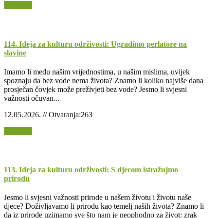
Opširnije
114. Ideja za kulturu održivosti: Ugradimo perlatore na
slavine
Imamo li među našim vrijednostima, u našim mislima, uvijek
spoznaju da bez vode nema života? Znamo li koliko najviše dana
prosječan čovjek može preživjeti bez vode? Jesmo li svjesni
važnosti očuvan...
12.05.2026. // Otvaranja:263
Opširnije
113. Ideja za kulturu održivosti: S djecom istražujmo
prirodu
Jesmo li svjesni važnosti prirode u našem životu i životu naše
djece? Doživljavamo li prirodu kao temelj naših života? Znamo li
da iz prirode uzimamo sve što nam je neophodno za život: zrak