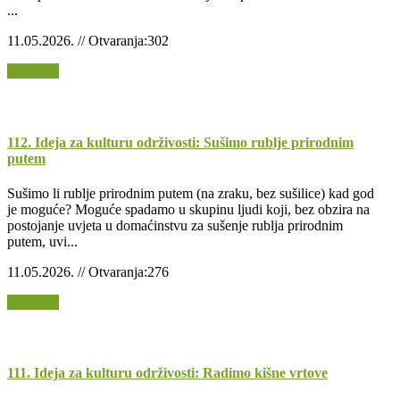
...
11.05.2026. // Otvaranja:302
Opširnije
112. Ideja za kulturu održivosti: Sušimo rublje prirodnim
putem
Sušimo li rublje prirodnim putem (na zraku, bez sušilice) kad god
je moguće? Moguće spadamo u skupinu ljudi koji, bez obzira na
postojanje uvjeta u domaćinstvu za sušenje rublja prirodnim
putem, uvi...
11.05.2026. // Otvaranja:276
Opširnije
111. Ideja za kulturu održivosti: Radimo kišne vrtove