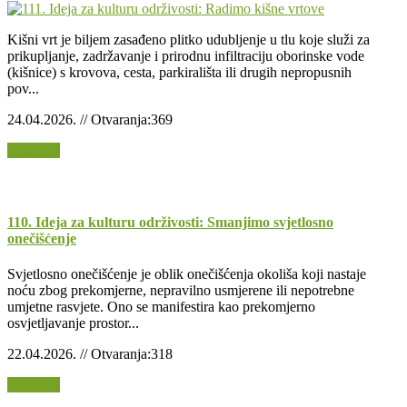
Kišni vrt je biljem zasađeno plitko udubljenje u tlu koje služi za
prikupljanje, zadržavanje i prirodnu infiltraciju oborinske vode
(kišnice) s krovova, cesta, parkirališta ili drugih nepropusnih
pov...
24.04.2026. // Otvaranja:369
Opširnije
110. Ideja za kulturu održivosti: Smanjimo svjetlosno
onečišćenje
Svjetlosno onečišćenje je oblik onečišćenja okoliša koji nastaje
noću zbog prekomjerne, nepravilno usmjerene ili nepotrebne
umjetne rasvjete. Ono se manifestira kao prekomjerno
osvjetljavanje prostor...
22.04.2026. // Otvaranja:318
Opširnije