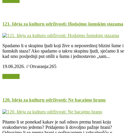
Opširnije
121. Ideja za kulturu održivosti: Hodajmo šumskim stazama
Spadamo li u skupinu ljudi koji žive u neposrednoj blizini šume i
šumskih staza? Ako spadamo u takvu skupinu ljudi, sjećamo li se
kad smo posljednji put otišli u šumu i jednostavno „sam...
19.06.2026. // Otvaranja:265
Opširnije
120. Ideja za kulturu održivosti: Ne bacajmo hranu
Pitamo li se ponekad kakav je naš odnos prema hrani koju
svakodnevno jedemo? Pridajemo li dovoljno pažnje hrani?
Odnosimo li se prema hrani s poštovanjem i zahvalnošću u