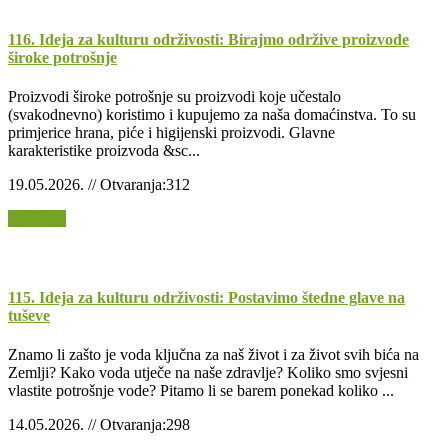
116. Ideja za kulturu održivosti: Birajmo održive proizvode
široke potrošnje
Proizvodi široke potrošnje su proizvodi koje učestalo
(svakodnevno) koristimo i kupujemo za naša domaćinstva. To su
primjerice hrana, piće i higijenski proizvodi. Glavne
karakteristike proizvoda &sc...
19.05.2026. // Otvaranja:312
Opširnije
115. Ideja za kulturu održivosti: Postavimo štedne glave na
tuševe
Znamo li zašto je voda ključna za naš život i za život svih bića na
Zemlji? Kako voda utječe na naše zdravlje? Koliko smo svjesni
vlastite potrošnje vode? Pitamo li se barem ponekad koliko ...
14.05.2026. // Otvaranja:298