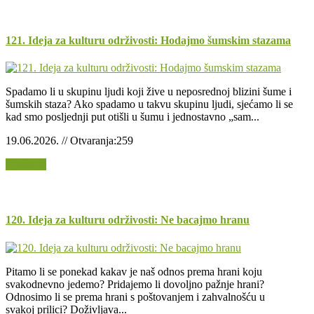
121. Ideja za kulturu održivosti: Hodajmo šumskim stazama
Spadamo li u skupinu ljudi koji žive u neposrednoj blizini šume i
šumskih staza? Ako spadamo u takvu skupinu ljudi, sjećamo li se
kad smo posljednji put otišli u šumu i jednostavno „sam...
19.06.2026. // Otvaranja:259
Opširnije
120. Ideja za kulturu održivosti: Ne bacajmo hranu
Pitamo li se ponekad kakav je naš odnos prema hrani koju
svakodnevno jedemo? Pridajemo li dovoljno pažnje hrani?
Odnosimo li se prema hrani s poštovanjem i zahvalnošću u
svakoj prilici? Doživljava...