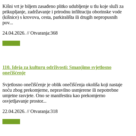
Kišni vrt je biljem zasađeno plitko udubljenje u tlu koje služi za
prikupljanje, zadržavanje i prirodnu infiltraciju oborinske vode
(kišnice) s krovova, cesta, parkirališta ili drugih nepropusnih
pov...
24.04.2026. // Otvaranja:368
Opširnije
110. Ideja za kulturu održivosti: Smanjimo svjetlosno
onečišćenje
Svjetlosno onečišćenje je oblik onečišćenja okoliša koji nastaje
noću zbog prekomjerne, nepravilno usmjerene ili nepotrebne
umjetne rasvjete. Ono se manifestira kao prekomjerno
osvjetljavanje prostor...
22.04.2026. // Otvaranja:318
Opširnije