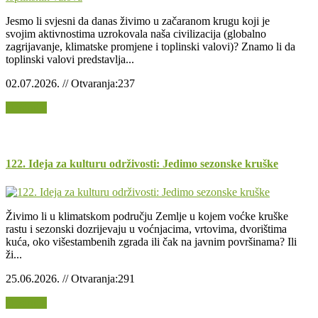
Jesmo li svjesni da danas živimo u začaranom krugu koji je
svojim aktivnostima uzrokovala naša civilizacija (globalno
zagrijavanje, klimatske promjene i toplinski valovi)? Znamo li da
toplinski valovi predstavlja...
02.07.2026. // Otvaranja:237
Opširnije
122. Ideja za kulturu održivosti: Jedimo sezonske kruške
Živimo li u klimatskom području Zemlje u kojem voćke kruške
rastu i sezonski dozrijevaju u voćnjacima, vrtovima, dvorištima
kuća, oko višestambenih zgrada ili čak na javnim površinama? Ili
ži...
25.06.2026. // Otvaranja:291
Opširnije