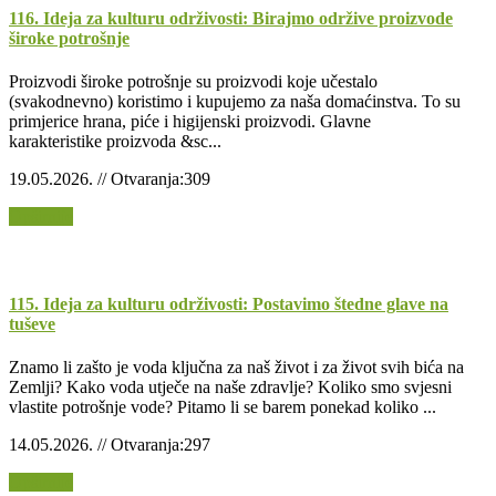
116. Ideja za kulturu održivosti: Birajmo održive proizvode
široke potrošnje
Proizvodi široke potrošnje su proizvodi koje učestalo
(svakodnevno) koristimo i kupujemo za naša domaćinstva. To su
primjerice hrana, piće i higijenski proizvodi. Glavne
karakteristike proizvoda &sc...
19.05.2026. // Otvaranja:309
Opširnije
115. Ideja za kulturu održivosti: Postavimo štedne glave na
tuševe
Znamo li zašto je voda ključna za naš život i za život svih bića na
Zemlji? Kako voda utječe na naše zdravlje? Koliko smo svjesni
vlastite potrošnje vode? Pitamo li se barem ponekad koliko ...
14.05.2026. // Otvaranja:297
Opširnije