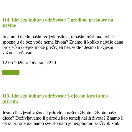
114. Ideja za kulturu održivosti: Ugradimo perlatore na
slavine
Imamo li među našim vrijednostima, u našim mislima, uvijek
spoznaju da bez vode nema života? Znamo li koliko najviše dana
prosječan čovjek može preživjeti bez vode? Jesmo li svjesni
važnosti očuvan...
12.05.2026. // Otvaranja:259
Opširnije
113. Ideja za kulturu održivosti: S djecom istražujmo
prirodu
Jesmo li svjesni važnosti prirode u našem životu i životu naše
djece? Doživljavamo li prirodu kao temelj naših života? Znamo li
da iz prirode uzimamo sve što nam je neophodno za život: zrak
...