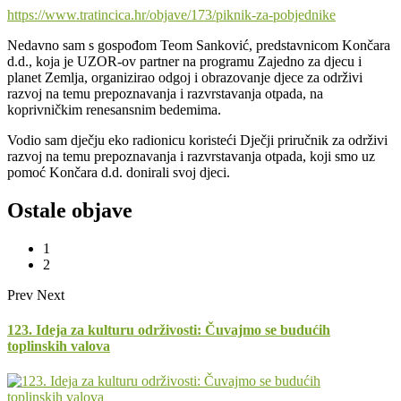
https://www.tratincica.hr/objave/173/piknik-za-pobjednike
Nedavno sam s gospođom Teom Sanković, predstavnicom Končara
d.d., koja je UZOR-ov partner na programu Zajedno za djecu i
planet Zemlja, organizirao odgoj i obrazovanje djece za održivi
razvoj na temu prepoznavanja i razvrstavanja otpada, na
koprivničkim renesansnim bedemima.
Vodio sam dječju eko radionicu koristeći Dječji priručnik za održivi
razvoj na temu prepoznavanja i razvrstavanja otpada, koji smo uz
pomoć Končara d.d. donirali svoj djeci.
Ostale objave
1
2
Prev
Next
123. Ideja za kulturu održivosti: Čuvajmo se budućih
toplinskih valova