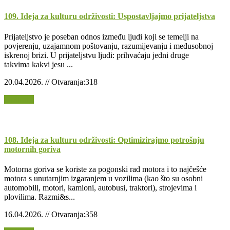
109. Ideja za kulturu održivosti: Uspostavljajmo prijateljstva
Prijateljstvo je poseban odnos između ljudi koji se temelji na
povjerenju, uzajamnom poštovanju, razumijevanju i međusobnoj
iskrenoj brizi. U prijateljstvu ljudi: prihvaćaju jedni druge
takvima kakvi jesu ...
20.04.2026. // Otvaranja:318
Opširnije
108. Ideja za kulturu održivosti: Optimizirajmo potrošnju
motornih goriva
Motorna goriva se koriste za pogonski rad motora i to najčešće
motora s unutarnjim izgaranjem u vozilima (kao što su osobni
automobili, motori, kamioni, autobusi, traktori), strojevima i
plovilima. Razmi&s...
16.04.2026. // Otvaranja:358