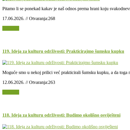
Pitamo li se ponekad kakav je naš odnos prema hrani koju svakodnevn
17.06.2026. // Otvaranja:268
Opširnije
119. Ideja za kulturu održivosti: Prakticirajmo šumsku kupku
Moguće smo u nekoj prilici već prakticirali šumsku kupku, a da toga n
12.06.2026. // Otvaranja:263
Opširnije
118. Ideja za kulturu održivosti: Budimo okolišno osviješteni