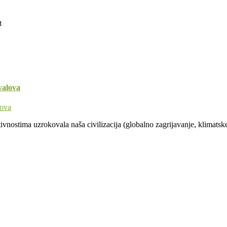
t
valova
vnostima uzrokovala naša civilizacija (globalno zagrijavanje, klimatske