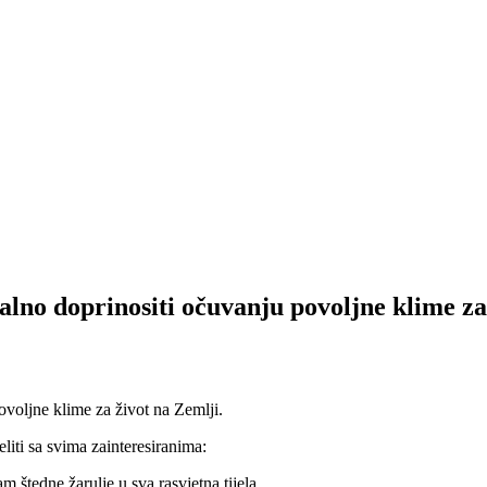
no doprinositi očuvanju povoljne klime za
povoljne klime za život na Zemlji.
liti sa svima zainteresiranima:
m štedne žarulje u sva rasvjetna tijela