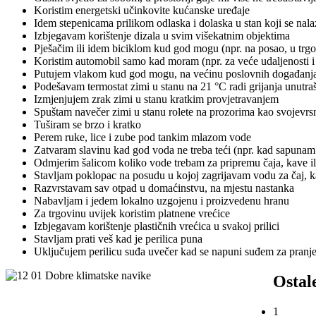
Koristim energetski učinkovite kućanske uređaje
Idem stepenicama prilikom odlaska i dolaska u stan koji se nala
Izbjegavam korištenje dizala u svim višekatnim objektima
Pješačim ili idem biciklom kud god mogu (npr. na posao, u trgovinu
Koristim automobil samo kad moram (npr. za veće udaljenosti i t
Putujem vlakom kud god mogu, na većinu poslovnih događanj
Podešavam termostat zimi u stanu na 21 °C radi grijanja unutra
Izmjenjujem zrak zimi u stanu kratkim provjetravanjem
Spuštam navečer zimi u stanu rolete na prozorima kao svojevrsn
Tuširam se brzo i kratko
Perem ruke, lice i zube pod tankim mlazom vode
Zatvaram slavinu kad god voda ne treba teći (npr. kad sapunam 
Odmjerim šalicom koliko vode trebam za pripremu čaja, kave il
Stavljam poklopac na posudu u kojoj zagrijavam vodu za čaj, k
Razvrstavam sav otpad u domaćinstvu, na mjestu nastanka
Nabavljam i jedem lokalno uzgojenu i proizvedenu hranu
Za trgovinu uvijek koristim platnene vrećice
Izbjegavam korištenje plastičnih vrećica u svakoj prilici
Stavljam prati veš kad je perilica puna
Uključujem perilicu suđa uvečer kad se napuni suđem za pranje
Ostal
1