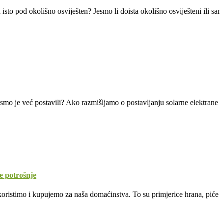
 isto pod okolišno osviješten? Jesmo li doista okolišno osviješteni ili 
 smo je već postavili? Ako razmišljamo o postavljanju solarne elektrane 
e potrošnje
oristimo i kupujemo za naša domaćinstva. To su primjerice hrana, piće i