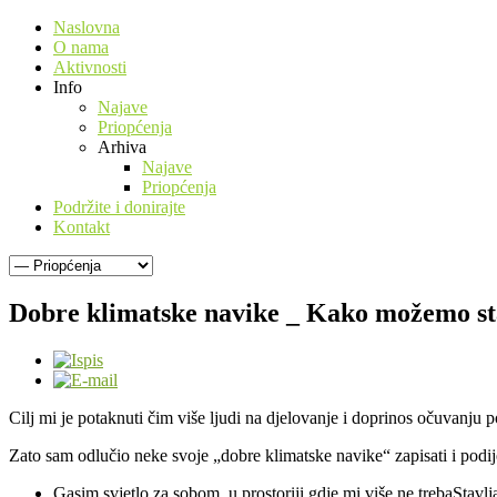
Naslovna
O nama
Aktivnosti
Info
Najave
Priopćenja
Arhiva
Najave
Priopćenja
Podržite i donirajte
Kontakt
Dobre klimatske navike _ Kako možemo stal
Cilj mi je potaknuti čim više ljudi na djelovanje i doprinos očuvanju 
Zato sam odlučio neke svoje „dobre klimatske navike“ zapisati i podije
Gasim svjetlo za sobom, u prostoriji gdje mi više ne trebaStavlja