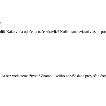
e
mlji? Kako voda utječe na naše zdravlje? Koliko smo svjesni vlastite po
da bez vode nema života? Znamo li koliko najviše dana prosječan čovje