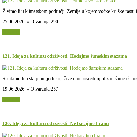
Živimo li u klimatskom području Zemlje u kojem voćke kruške rastu i 
25.06.2026. // Otvaranja:290
Opširnije
121. Ideja za kulturu održivosti: Hodajmo šumskim stazama
Spadamo li u skupinu ljudi koji žive u neposrednoj blizini šume i šum
19.06.2026. // Otvaranja:257
Opširnije
120. Ideja za kulturu održivosti: Ne bacajmo hranu