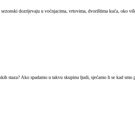
sezonski dozrijevaju u voćnjacima, vrtovima, dvorištima kuća, oko višes
skih staza? Ako spadamo u takvu skupinu ljudi, sjećamo li se kad smo po