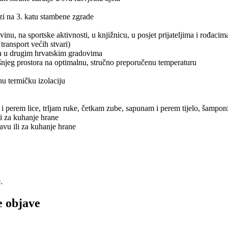
zi na 3. katu stambene zgrade
, na sportske aktivnosti, u knjižnicu, u posjet prijateljima i rođacima, o
ransport većih stvari)
a u drugim hrvatskim gradovima
šnjeg prostora na optimalnu, stručno preporučenu temperaturu
u termičku izolaciju
i perem lice, trljam ruke, četkam zube, sapunam i perem tijelo, šampo
i za kuhanje hrane
avu ili za kuhanje hrane
.
e objave