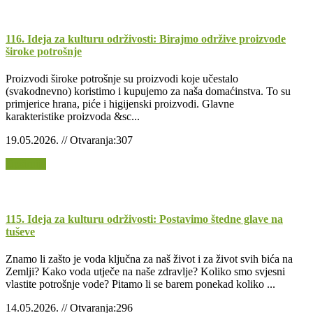
116. Ideja za kulturu održivosti: Birajmo održive proizvode
široke potrošnje
Proizvodi široke potrošnje su proizvodi koje učestalo
(svakodnevno) koristimo i kupujemo za naša domaćinstva. To su
primjerice hrana, piće i higijenski proizvodi. Glavne
karakteristike proizvoda &sc...
19.05.2026. // Otvaranja:307
Opširnije
115. Ideja za kulturu održivosti: Postavimo štedne glave na
tuševe
Znamo li zašto je voda ključna za naš život i za život svih bića na
Zemlji? Kako voda utječe na naše zdravlje? Koliko smo svjesni
vlastite potrošnje vode? Pitamo li se barem ponekad koliko ...
14.05.2026. // Otvaranja:296