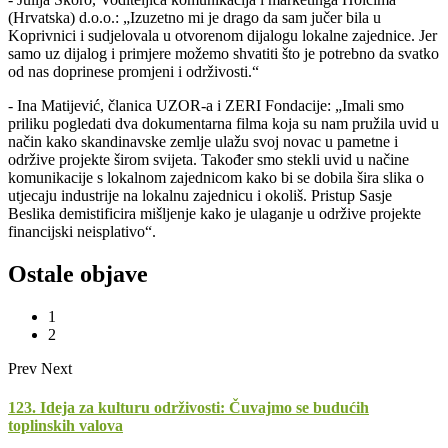
(Hrvatska) d.o.o.: „Izuzetno mi je drago da sam jučer bila u
Koprivnici i sudjelovala u otvorenom dijalogu lokalne zajednice. Jer
samo uz dijalog i primjere možemo shvatiti što je potrebno da svatko
od nas doprinese promjeni i održivosti.“
- Ina Matijević, članica UZOR-a i ZERI Fondacije: „Imali smo
priliku pogledati dva dokumentarna filma koja su nam pružila uvid u
način kako skandinavske zemlje ulažu svoj novac u pametne i
održive projekte širom svijeta. Također smo stekli uvid u načine
komunikacije s lokalnom zajednicom kako bi se dobila šira slika o
utjecaju industrije na lokalnu zajednicu i okoliš. Pristup Sasje
Beslika demistificira mišljenje kako je ulaganje u održive projekte
financijski neisplativo“.
Ostale objave
1
2
Prev
Next
123. Ideja za kulturu održivosti: Čuvajmo se budućih
toplinskih valova