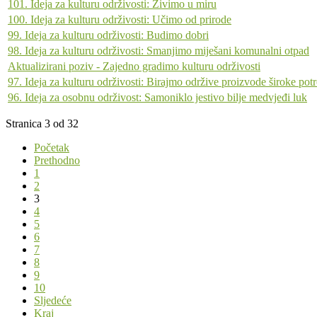
101. Ideja za kulturu održivosti: Živimo u miru
100. Ideja za kulturu održivosti: Učimo od prirode
99. Ideja za kulturu održivosti: Budimo dobri
98. Ideja za kulturu održivosti: Smanjimo miješani komunalni otpad
Aktualizirani poziv - Zajedno gradimo kulturu održivosti
97. Ideja za kulturu održivosti: Birajmo održive proizvode široke pot
96. Ideja za osobnu održivost: Samoniklo jestivo bilje medvjeđi luk
Stranica 3 od 32
Početak
Prethodno
1
2
3
4
5
6
7
8
9
10
Sljedeće
Kraj