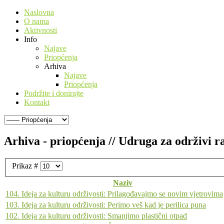
Naslovna
O nama
Aktivnosti
Info
Najave
Priopćenja
Arhiva
Najave
Priopćenja
Podržite i donirajte
Kontakt
Arhiva - priopćenja // Udruga za održivi 
Prikaz #
Naziv
104. Ideja za kulturu održivosti: Prilagođavajmo se novim vjetrovima
103. Ideja za kulturu održivosti: Perimo veš kad je perilica puna
102. Ideja za kulturu održivosti: Smanjimo plastični otpad