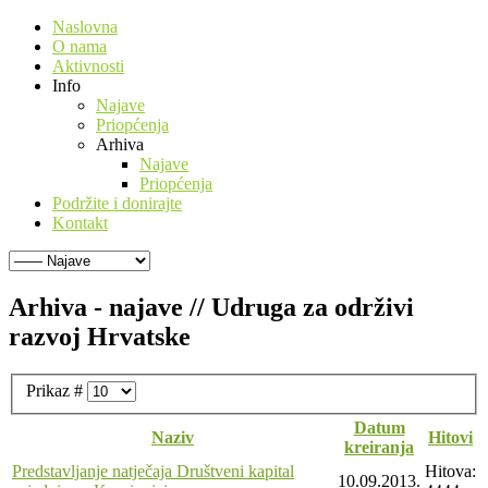
Naslovna
O nama
Aktivnosti
Info
Najave
Priopćenja
Arhiva
Najave
Priopćenja
Podržite i donirajte
Kontakt
Arhiva - najave // Udruga za održivi
razvoj Hrvatske
Prikaz #
Datum
Naziv
Hitovi
kreiranja
Predstavljanje natječaja Društveni kapital
Hitova:
10.09.2013.