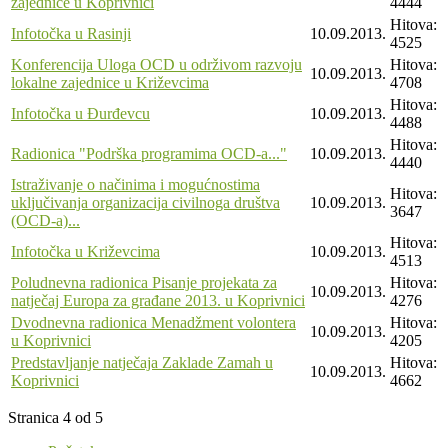
zajednice u Koprivnici
4444
Hitova:
Infotočka u Rasinji
10.09.2013.
4525
Konferencija Uloga OCD u održivom razvoju
Hitova:
10.09.2013.
lokalne zajednice u Križevcima
4708
Hitova:
Infotočka u Đurđevcu
10.09.2013.
4488
Hitova:
Radionica "Podrška programima OCD-a..."
10.09.2013.
4440
Istraživanje o načinima i mogućnostima
Hitova:
uključivanja organizacija civilnoga društva
10.09.2013.
3647
(OCD-a)...
Hitova:
Infotočka u Križevcima
10.09.2013.
4513
Poludnevna radionica Pisanje projekata za
Hitova:
10.09.2013.
natječaj Europa za građane 2013. u Koprivnici
4276
Dvodnevna radionica Menadžment volontera
Hitova:
10.09.2013.
u Koprivnici
4205
Predstavljanje natječaja Zaklade Zamah u
Hitova:
10.09.2013.
Koprivnici
4662
Stranica 4 od 5