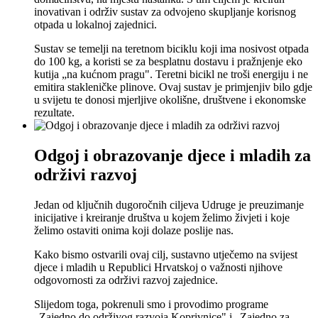
inovativan i održiv sustav za odvojeno skupljanje korisnog
otpada u lokalnoj zajednici.
Sustav se temelji na teretnom biciklu koji ima nosivost otpada
do 100 kg, a koristi se za besplatnu dostavu i pražnjenje eko
kutija „na kućnom pragu". Teretni bicikl ne troši energiju i ne
emitira stakleničke plinove. Ovaj sustav je primjenjiv bilo gdje
u svijetu te donosi mjerljive okolišne, društvene i ekonomske
rezultate.
Odgoj i obrazovanje djece i mladih za
održivi razvoj
Jedan od ključnih dugoročnih ciljeva Udruge je preuzimanje
inicijative i kreiranje društva u kojem želimo živjeti i koje
želimo ostaviti onima koji dolaze poslije nas.
Kako bismo ostvarili ovaj cilj, sustavno utječemo na svijest
djece i mladih u Republici Hrvatskoj o važnosti njihove
odgovornosti za održivi razvoj zajednice.
Slijedom toga, pokrenuli smo i provodimo programe
„Zajedno do održivog razvoja Koprivnice" i „Zajedno za