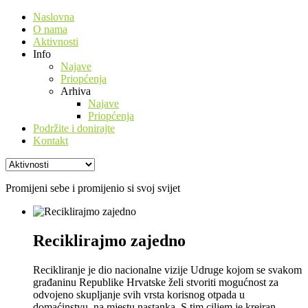
Naslovna
O nama
Aktivnosti
Info
Najave
Priopćenja
Arhiva
Najave
Priopćenja
Podržite i donirajte
Kontakt
Promijeni sebe i promijenio si svoj svijet
Reciklirajmo zajedno
Recikliranje je dio nacionalne vizije Udruge kojom se svakom
građaninu Republike Hrvatske želi stvoriti mogućnost za
odvojeno skupljanje svih vrsta korisnog otpada u
domaćinstvu, na mjestu nastanka. S tim ciljem je kreiran